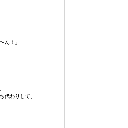
〜ん！」
、
ち代わりして、