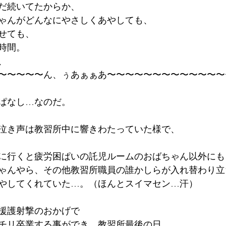
だ続いてたからか、
ゃんがどんなにやさしくあやしても、
せても、
1時間。
、
〜〜〜〜〜ん、ぅあぁぁあ〜〜〜〜〜〜〜〜〜〜〜〜〜
ぱなし…なのだ。
泣き声は教習所中に響きわたっていた様で、
に行くと疲労困ぱいの託児ルームのおばちゃん以外にも
ゃんやら、その他教習所職員の誰かしらが入れ替わり立
やしてくれていた…。（ほんとスイマセン…汗）
援護射撃のおかげで
チリ卒業する事ができ、教習所最後の日。