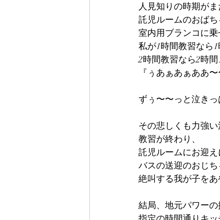
人見知りの時期がま
託児ルームのおばち
室内用ブランコに乗
私が1時間教習なら
2時間教習なら2時間
『ぅあぁあぁああ〜
ずぅ〜〜っと泣きっ
その悲しくも力強い
教習が終わり、
託児ルームにお迎え
バスの送迎のおじち
絶叫する我が子をあ
結局、地元パワーの
指定の時間通りキッ