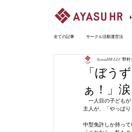
全ての記事
サークル活動運営法
AyasuHR LLC 野村
はじめまして
カテゴリー 1
「ぼうず
ぁ！」涙
　一人目の子どもが
主人が、「やっぱり
中型免許しか持って