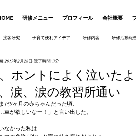
HOME
研修メニュー
プロフィール
会社概要
接客研究
子育て便利アイデア
研修内容
研修活動報
 綾
2017年2月28日
読了時間: 3分
カテゴリー 2
、ホントによく泣いたよ
、涙、涙の教習所通い
まだ9ヶ月の赤ちゃんだった頃、
…車が欲しいなー！」と言い出した。
いなかった私は