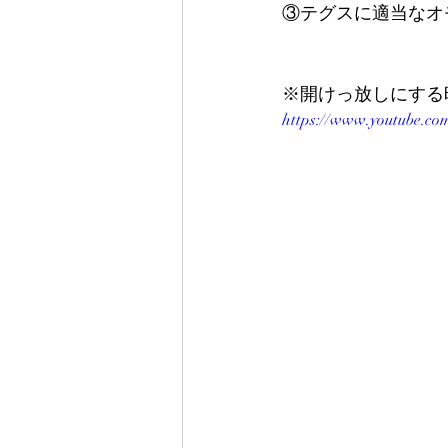
③テグスに適当なオ
※開けっ放しにする
https://www.youtube.c