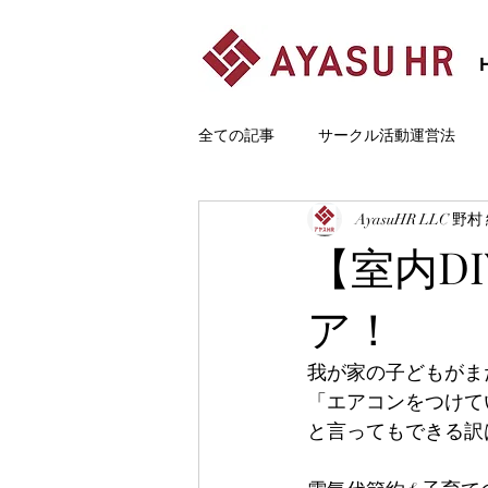
全ての記事
サークル活動運営法
AyasuHR LLC 野村
はじめまして
カテゴリー 1
【室内D
ア！
我が家の子どもがま
「エアコンをつけて
と言ってもできる訳