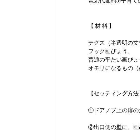
電気代節約&子育て
【 材 料 】
テグス（半透明の丈
フック画びょう、
普通の平たい画びょ
オモリになるもの（
【セッティング方法
①ドアノブ上の扉の
②出口側の壁に、画