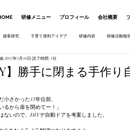
HOME
研修メニュー
プロフィール
会社概要
接客研究
子育て便利アイデア
研修内容
研修活動報
 綾
2017年3月16日
読了時間: 1分
カテゴリー 2
IY】勝手に閉まる手作り
だ小さかった15年位前、
いるから扉を閉めてー！」
はないので、DIYデ自動ドアを考案しました。