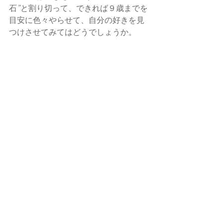
石”と割り切って、できれば９歳までを
目安に色々やらせて、自分の好きを見
つけさせてみてはどうでしょうか。
（具体的な習い事のオススメは
またの機会にお話しします！）
#習い事
#キャリア教育
#過去事例
#育
児のポイント