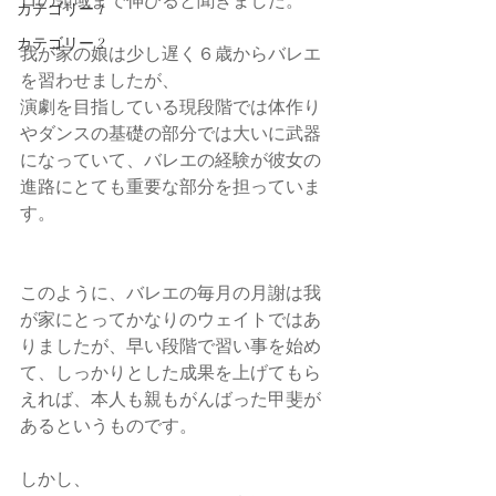
ロの領域まで伸びると聞きました。
カテゴリー 1
カテゴリー 2
我が家の娘は少し遅く６歳からバレエ
を習わせましたが、
演劇を目指している現段階では体作り
やダンスの基礎の部分では大いに武器
になっていて、バレエの経験が彼女の
進路にとても重要な部分を担っていま
す。
このように、バレエの毎月の月謝は我
が家にとってかなりのウェイトではあ
りましたが、早い段階で習い事を始め
て、しっかりとした成果を上げてもら
えれば、本人も親もがんばった甲斐が
あるというものです。
しかし、