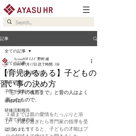
記事
全ての記事
AyasuHR LLC 野村 綾
全ての記事
2017年3月17日
読了時間: 3分
【育児あるある】子どもの
サークル活動運営法
習い事の決め方
接客研究
子育て便利アイデア
「三つ子の魂百まで」と昔の人はよく
言ったもので、
研修内容
研修活動報告
３歳までは親の愛情をたっぷりと浴
子育て研修内容
び、３歳を過ぎたら専門家の指導を受
ける。そうすると、子どもの才能はプ
はじめまして