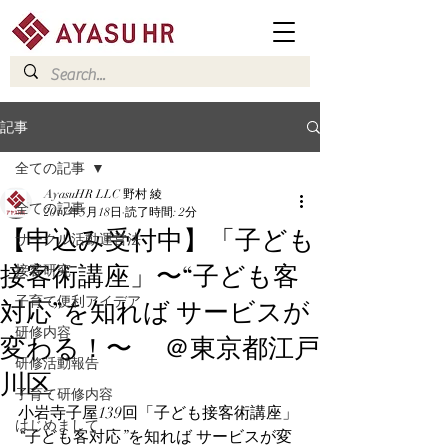
記事
全ての記事
AyasuHR LLC 野村 綾
全ての記事
2017年5月18日
読了時間: 2分
【申込み受付中】「子ども
サークル活動運営法
接客術講座」〜“子ども客
接客研究
対応”を知れば サービスが
子育て便利アイデア
研修内容
変わる！〜 ＠東京都江戸
研修活動報告
川区
子育て研修内容
小岩寺子屋139回「子ども接客術講座」
はじめまして
“子ども客対応”を知れば サービスが変