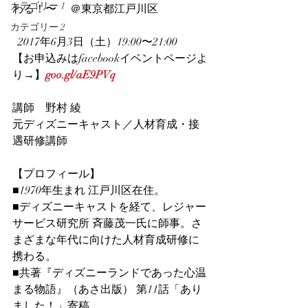
カテゴリー 1
わる！〜　 ＠東京都江戸川区
カテゴリー 2
  2017年6月3日（土）19:00〜21:00
【お申込みはfacebookイベントページよ
り→】
goo.gl/aE9PVq
講師　野村 綾
元ディズニーキャスト／人材育成・接
遇研修講師
【プロフィール】
■1970年生まれ 江戸川区在住。
■ディズニーキャストを経て、レジャー
サービス研究所 斉藤茂一氏に師事。さ
まざまな年代に向けた人材育成研修に
携わる。
■共著『ディズニーランドであった心温
まる物語』（あさ出版） 第11話「あり
ました！」寄稿