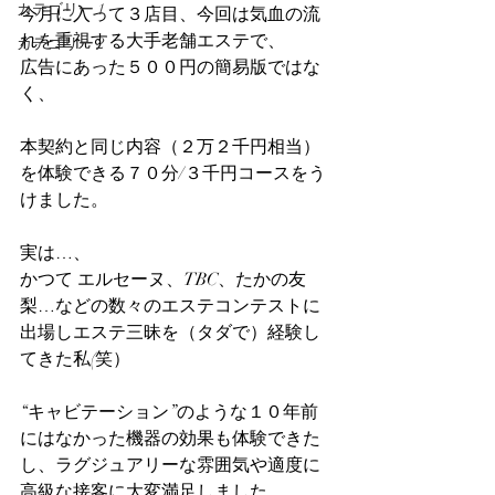
カテゴリー 1
今月に入って３店目、今回は気血の流
れを重視する大手老舗エステで、
カテゴリー 2
広告にあった５００円の簡易版ではな
く、
本契約と同じ内容（２万２千円相当）
を体験できる７０分/３千円コースをう
けました。
実は…、
かつて エルセーヌ、TBC、たかの友
梨…などの数々のエステコンテストに
出場しエステ三昧を（タダで）経験し
てきた私(笑）
“キャビテーション”のような１０年前
にはなかった機器の効果も体験できた
し、ラグジュアリーな雰囲気や適度に
高級な接客に大変満足しました。