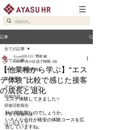
記事
全ての記事
AyasuHR LLC 野村 綾
全ての記事
2018年9月28日
読了時間: 4分
【他業種から学ぶ】“エス
サークル活動運営法
テ体験”比較で感じた接客
接客研究
の成長と退化
子育て便利アイデア
研修内容
エステ体験してきました✨
研修活動報告
秋の閑散期なのでしょうか。
子育て研修内容
いろんな会社が格安の体験コースを広
はじめまして
告していますね。