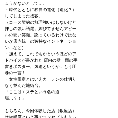
ょうがないとして…、
・時代とともに独自の進化（退化？）
してしまった接客。
（コース契約の無理強いはしないけど
押しの強い語尾。媚びてませんアピー
ルの硬い笑顔。訛っているわけではな
いが店内統一の独特なイントネーショ
ン…など）
・加えて、これでもかというほどのア
ドバイスが書かれた 店内の壁一面の手
書きポスター。気迫というか…もう圧
巻の一言！
・女性限定とはいえカーテンの仕切り
なく並んだ施術台。
「ここはエステという名の道
場…？！」
もちろん、今回体験した店（銀座店）
は旗艦店という事でコンセプトもきっ