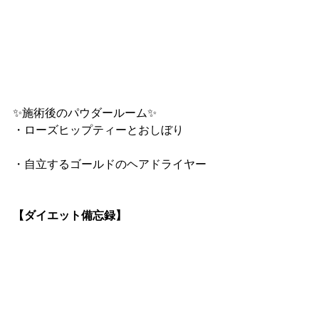
✨施術後のパウダールーム✨
・ローズヒップティーとおしぼり
・自立するゴールドのヘアドライヤー
【ダイエット備忘録】
つまり、“天然のコルセット”と言われ
る腹横筋が年齢とともに弱くなるの
で、お腹もでやすく、脂肪もつきやす
い。