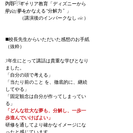
カテゴリー 1
内容：キャリア教育「ディズニーから
学ぶ  夢をかなえる“分解力”  」
カテゴリー 2
　　　（講演後のインパークなし vir.）
◼️校長先生からいただいた感想のお手紙
（抜粋）
3年生にとって講話は貴重な学びとなり
ました。
「自分の頭で考える」
「当たり前のこと を、徹底的に、継続
してやる」
「固定観念は自分が作ってしまってい
る」
「どんな壮大な夢も、分解し、一歩一
歩進んでいけばよい」
研修を通してより確かなイメージにな
ったと感じています。