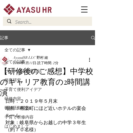
記事
全ての記事
AyasuHR LLC 野村 綾
全ての記事
2019年6月11日
読了時間: 2分
【研修後のご感想】中学校
サークル活動運営法
のキャリア教育の2時間講
接客研究
演
子育て便利アイデア
研修内容
日時：２０１９年５月末
研修活動報告
場所：有楽町にほど近いホテルの宴会
ルーム
子育て研修内容
対象：岐阜県からお越しの中学３年生
はじめまして
（約７０名様）